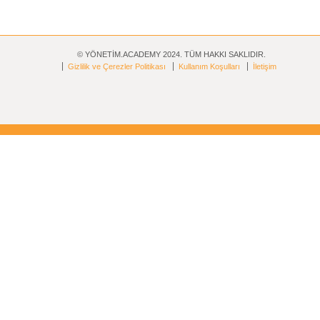
© YÖNETİM.ACADEMY 2024. TÜM HAKKI SAKLIDIR.
Gizlilik ve Çerezler Politikası
Kullanım Koşulları
İletişim