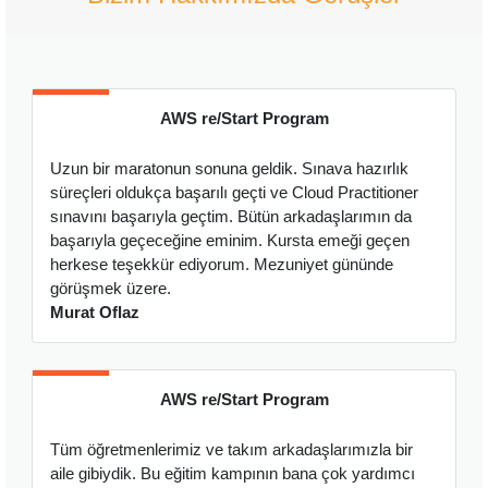
AWS re/Start Program
Uzun bir maratonun sonuna geldik. Sınava hazırlık
A
süreçleri oldukça başarılı geçti ve Cloud Practitioner
a
sınavını başarıyla geçtim. Bütün arkadaşlarımın da
f
başarıyla geçeceğine eminim. Kursta emeği geçen
e
herkese teşekkür ediyorum. Mezuniyet gününde
ş
görüşmek üzere.
Ö
Murat Oflaz
AWS re/Start Program
B
Tüm öğretmenlerimiz ve takım arkadaşlarımızla bir
E
aile gibiydik. Bu eğitim kampının bana çok yardımcı
s