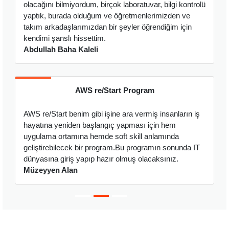
olacağını bilmiyordum, birçok laboratuvar, bilgi kontrolü
ş
yaptık, burada olduğum ve öğretmenlerimizden ve
R
takım arkadaşlarımızdan bir şeyler öğrendiğim için
kendimi şanslı hissettim.
Abdullah Baha Kaleli
r
AWS re/Start Program
m
H
AWS re/Start benim gibi işine ara vermiş insanların iş
a
hayatına yeniden başlangıç yapması için hem
o
uygulama ortamına hemde soft skill anlamında
S
geliştirebilecek bir program.Bu programın sonunda IT
dünyasına giriş yapıp hazır olmuş olacaksınız.
Müzeyyen Alan