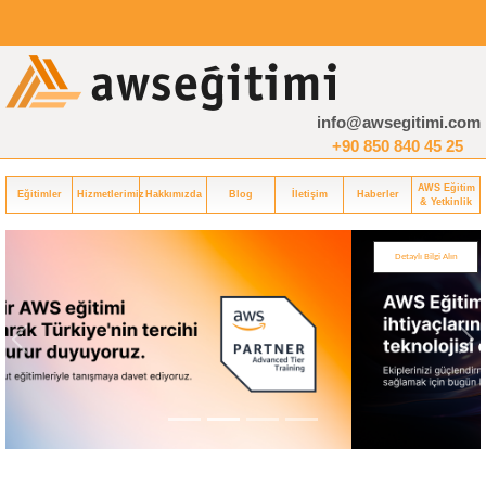
info@awsegitimi.com
+90 850 840 45 25
AWS Eğitim
Eğitimler
Hizmetlerimiz
Hakkımızda
Blog
İletişim
Haberler
& Yetkinlik
Detaylı Bilgi Alın