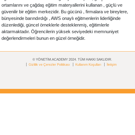
ortamlarını ve çağdaş eğitim materyallerini kullanan , güçlü ve
güvenilir bir eğitim merkezidir. Bu gücünü , firmalara ve bireylere,
bünyesinde barındırdığı , AWS onaylı eğitmenlerin liderliğinde
düzenlediği, güncel örneklerle desteklenmiş, eğitimlerle
aktarmaktadır. Öğrencilerin yüksek seviyedeki memnuniyet
değerlendirmeleri bunun en güzel örneğidir.
© YÖNETİM.ACADEMY 2024. TÜM HAKKI SAKLIDIR.
Gizlilik ve Çerezler Politikası
Kullanım Koşulları
İletişim