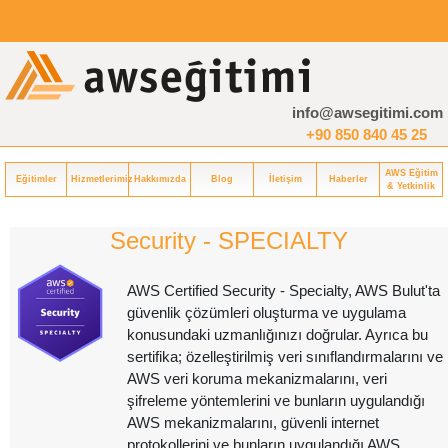
info@awsegitimi.com
+90 850 840 45 25
AWS Eğitim
Eğitimler
Hizmetlerimiz
Hakkımızda
Blog
İletişim
Haberler
& Yetkinlik
Security - SPECIALTY
AWS Certified Security - Specialty, AWS Bulut'ta
güvenlik çözümleri oluşturma ve uygulama
konusundaki uzmanlığınızı doğrular. Ayrıca bu
sertifika; özelleştirilmiş veri sınıflandırmalarını ve
AWS veri koruma mekanizmalarını, veri
şifreleme yöntemlerini ve bunların uygulandığı
AWS mekanizmalarını, güvenli internet
protokollerini ve bunların uygulandığı AWS