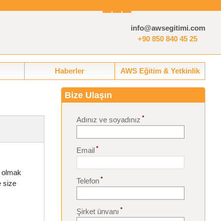
info@awsegitimi.com
+90 850 840 45 25
Haberler
AWS Eğitim & Yetkinlik
Bize Ulaşın
*
Adınız ve soyadınız
*
Email
l olmak
*
Telefon
 size
*
Şirket ünvanı