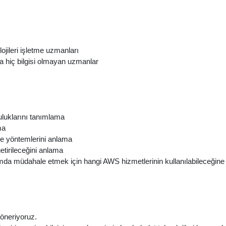
lojileri işletme uzmanları
 hiç bilgisi olmayan uzmanlar
luluklarını tanımlama
ma
eme yöntemlerini anlama
etirileceğini anlama
umda müdahale etmek için hangi AWS hizmetlerinin kullanılabileceğine
 öneriyoruz.