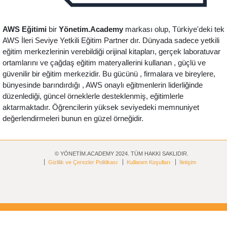
AWS Eğitimi
bir
Yönetim.Academy
markası olup, Türkiye'deki tek
AWS İleri Seviye Yetkili Eğitim Partner dır. Dünyada sadece yetkili
eğitim merkezlerinin verebildiği orijinal kitapları, gerçek laboratuvar
ortamlarını ve çağdaş eğitim materyallerini kullanan , güçlü ve
güvenilir bir eğitim merkezidir. Bu gücünü , firmalara ve bireylere,
bünyesinde barındırdığı , AWS onaylı eğitmenlerin liderliğinde
düzenlediği, güncel örneklerle desteklenmiş, eğitimlerle
aktarmaktadır. Öğrencilerin yüksek seviyedeki memnuniyet
değerlendirmeleri bunun en güzel örneğidir.
© YÖNETİM.ACADEMY 2024. TÜM HAKKI SAKLIDIR.
Gizlilik ve Çerezler Politikası
Kullanım Koşulları
İletişim