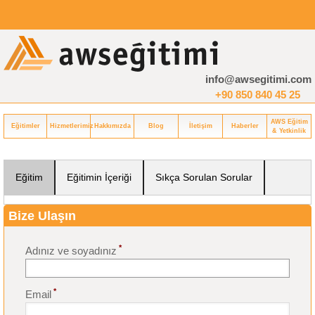
info@awsegitimi.com
+90 850 840 45 25
AWS Eğitim
Eğitimler
Hizmetlerimiz
Hakkımızda
Blog
İletişim
Haberler
& Yetkinlik
Eğitim
Eğitimin İçeriği
Sıkça Sorulan Sorular
Bize Ulaşın
*
Adınız ve soyadınız
*
Email