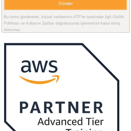
Bu formu göndererek, kişisel verilerinizin ATP’ler tarafından ilgili Gizlilik
Politikası ve Kullanım Şartları doğrultusunda işlenmesini kabul etmiş
olursunuz.