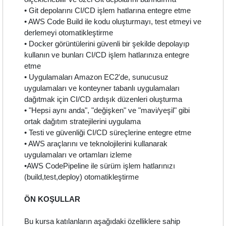
• Git depolarını CI/CD işlem hatlarına entegre etme
• AWS Code Build ile kodu oluşturmayı, test etmeyi ve
derlemeyi otomatikleştirme
• Docker görüntülerini güvenli bir şekilde depolayıp
kullanın ve bunları CI/CD işlem hatlarınıza entegre
etme
• Uygulamaları Amazon EC2'de, sunucusuz
uygulamaları ve konteyner tabanlı uygulamaları
dağıtmak için CI/CD ardışık düzenleri oluşturma
• "Hepsi aynı anda", "değişken" ve "mavi/yeşil" gibi
ortak dağıtım stratejilerini uygulama
• Testi ve güvenliği CI/CD süreçlerine entegre etme
• AWS araçlarını ve teknolojilerini kullanarak
uygulamaları ve ortamları izleme
•AWS CodePipeline ile sürüm işlem hatlarınızı
(build,test,deploy) otomatikleştirme
ÖN KOŞULLAR
Bu kursa katılanların aşağıdaki özelliklere sahip