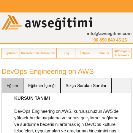
info@awsegitimi.com
+90 850 840 45 25
AWS Eğitim
Eğitimler
Hizmetlerimiz
Hakkımızda
Blog
İletişim
Haberler
& Yetkinlik
DevOps Engineering on AWS
Eğitim
Eğitimin İçeriği
Sıkça Sorulan Sorular
KURSUN TANIMI
DevOps Engineering on AWS, kuruluşunuzun AWS'de
yüksek hızda uygulama ve servis geliştirme, sağlama
ve sürdürme becerisini artırmak için DevOps kültürel
felsefeleri, uygulamaları ve araçlarının birleşimini nasıl