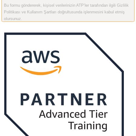
Bu formu göndererek, kişisel verilerinizin ATP’ler tarafından ilgili Gizlilik
Politikası ve Kullanım Şartları doğrultusunda işlenmesini kabul etmiş
olursunuz.