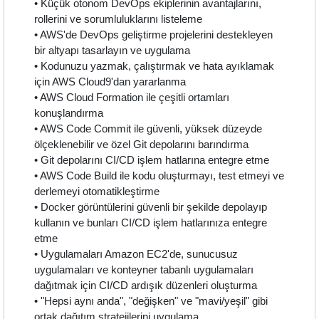
• Küçük otonom DevOps ekiplerinin avantajlarını,
rollerini ve sorumluluklarını listeleme
• AWS'de DevOps geliştirme projelerini destekleyen
bir altyapı tasarlayın ve uygulama
• Kodunuzu yazmak, çalıştırmak ve hata ayıklamak
için AWS Cloud9'dan yararlanma
• AWS Cloud Formation ile çeşitli ortamları
konuşlandırma
• AWS Code Commit ile güvenli, yüksek düzeyde
ölçeklenebilir ve özel Git depolarını barındırma
• Git depolarını CI/CD işlem hatlarına entegre etme
• AWS Code Build ile kodu oluşturmayı, test etmeyi ve
derlemeyi otomatikleştirme
• Docker görüntülerini güvenli bir şekilde depolayıp
kullanın ve bunları CI/CD işlem hatlarınıza entegre
etme
• Uygulamaları Amazon EC2'de, sunucusuz
uygulamaları ve konteyner tabanlı uygulamaları
dağıtmak için CI/CD ardışık düzenleri oluşturma
• "Hepsi aynı anda", "değişken" ve "mavi/yeşil" gibi
ortak dağıtım stratejilerini uygulama