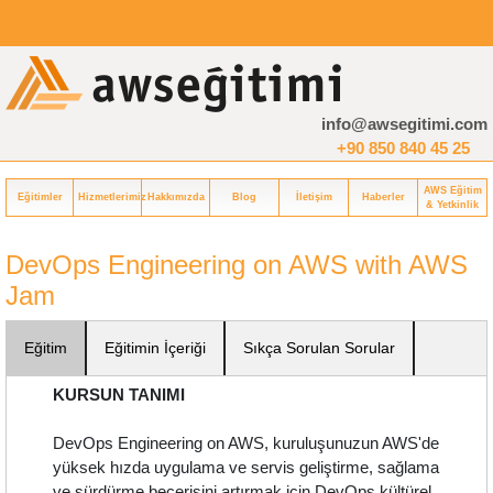
info@awsegitimi.com
+90 850 840 45 25
AWS Eğitim
Eğitimler
Hizmetlerimiz
Hakkımızda
Blog
İletişim
Haberler
& Yetkinlik
DevOps Engineering on AWS with AWS
Jam
Eğitim
Eğitimin İçeriği
Sıkça Sorulan Sorular
KURSUN TANIMI
DevOps Engineering on AWS, kuruluşunuzun AWS'de
yüksek hızda uygulama ve servis geliştirme, sağlama
ve sürdürme becerisini artırmak için DevOps kültürel