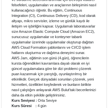
felsefeleri, uygulamaları ve araçlarının birleşimini nasıl
kullanacağınızı öğretir. Bu eğitim, Continuous
Integration (CI), Continuous Delivery (CD), kod olarak
altyapı, mikro servisler, izleme ve günlük kaydı ile
iletişim ve işbirliğini kapsar. Uygulamalı laboratuvarlar
size Amazon Elastic Compute Cloud (Amazon EC2),
sunucusuz uygulamalar ve konteyner tabanlı
uygulamalar üzerinde uygulamalar oluşturup dağıtan
AWS Cloud Formation şablonlarını ve CI/CD işlem
hatlarını oluşturma ve dağıtma deneyimi sunar.
AWS Jam, eğitimin son günü (4.gün), öğrencilerin
kursta öğrendikleri kavramlara dayalı olarak en iyi
güncel uygulamalara göre bir dizi problemi çözerek
puan kazanmak için yarıştığı, oyunlaştırılmış bir
etkinlikdir. Gerçek dünyadaki sorunları çözerek, yeni
hizmetleri, özellikleri keşfederek ve bunların birlikte
nasıl çalıştığını anlayarak AWS Bulut'taki becerilerinizi
daha da etkin şekilde geliştirirsiniz.
Kurs Seviyesi :
Orta Seviye
Kurs Süresi :
4 gün